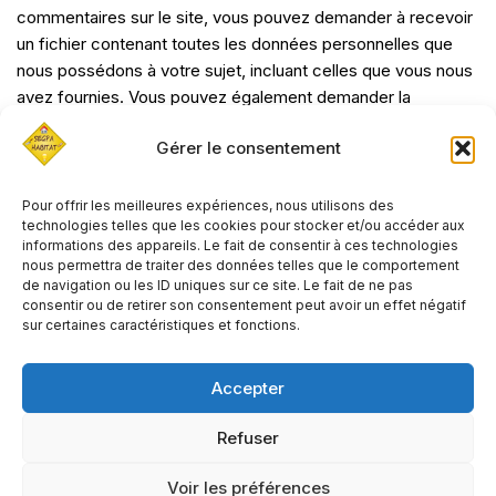
commentaires sur le site, vous pouvez demander à recevoir
un fichier contenant toutes les données personnelles que
nous possédons à votre sujet, incluant celles que vous nous
avez fournies. Vous pouvez également demander la
suppression des données personnelles vous concernant.
Gérer le consentement
Cela ne prend pas en compte les données stockées à des
fins administratives, légales ou pour des raisons de sécurité.
Pour offrir les meilleures expériences, nous utilisons des
technologies telles que les cookies pour stocker et/ou accéder aux
Où vos données sont
informations des appareils. Le fait de consentir à ces technologies
nous permettra de traiter des données telles que le comportement
envoyées
de navigation ou les ID uniques sur ce site. Le fait de ne pas
consentir ou de retirer son consentement peut avoir un effet négatif
sur certaines caractéristiques et fonctions.
Les commentaires des visiteurs peuvent être vérifiés à
l’aide d’un service automatisé de détection des
Accepter
commentaires indésirables.
Refuser
Neve
| Propulsé par
WordPress
Voir les préférences