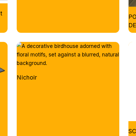
t
PO
DE
Nichoir
SC