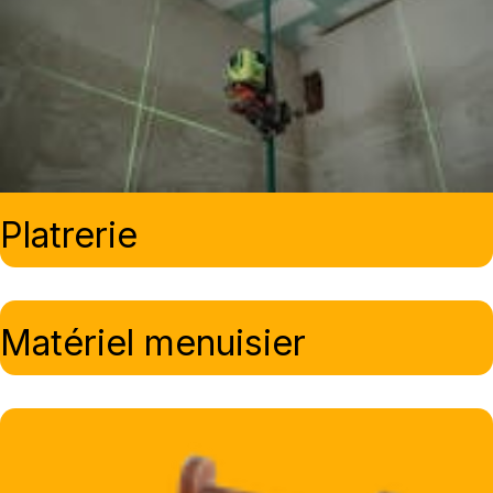
Platrerie
Matériel menuisier