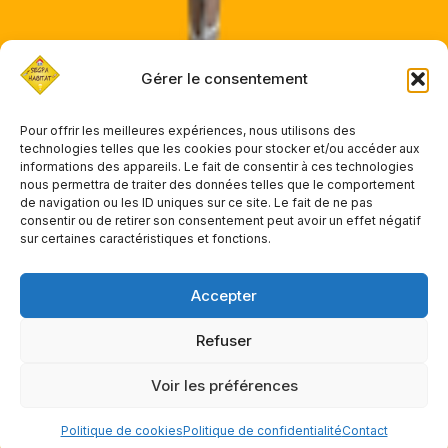
Gérer le consentement
Chaise à palabre
Pour offrir les meilleures expériences, nous utilisons des
technologies telles que les cookies pour stocker et/ou accéder aux
informations des appareils. Le fait de consentir à ces technologies
nous permettra de traiter des données telles que le comportement
de navigation ou les ID uniques sur ce site. Le fait de ne pas
consentir ou de retirer son consentement peut avoir un effet négatif
« Précédent
1
2
3
4
5
…
7
sur certaines caractéristiques et fonctions.
Suivant »
Accepter
Refuser
Neve
| Propulsé par
WordPress
Voir les préférences
Contact
Cookies
Confidentialité
Politique de cookies
Politique de confidentialité
Contact
Mentions légales